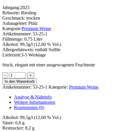
Jahrgang:
2025
Rebsorte:
Riesling
Geschmack:
trocken
Anbaugebiet:
Pfalz
Kategorie:
Premium Weine
Artikelnummer:
53-25-1
Füllmenge:
0,75 Liter
Alkohol:
99,5g/l (12,60 % Vol.)
Allergenhinweis:
enthält Sulfite
Lieferzeit:
3-5 Werktage
frisch, elegant mit einer ausgewogenen Fruchtnote
Riesling
"Smaragd"
In den Warenkorb
Menge
Artikelnummer:
53-25-1
Kategorie:
Premium Weine
Analyse & Nährinfo
Weitere Informationen
Rezensionen (0)
Alkohol:
99,5g/l (12,60 % Vol.)
Säure:
6,6 g
Restzucker:
8,2 g