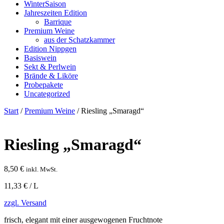
WinterSaison
Jahreszeiten Edition
Barrique
Premium Weine
aus der Schatzkammer
Edition Nippgen
Basiswein
Sekt & Perlwein
Brände & Liköre
Probepakete
Uncategorized
Start
/
Premium Weine
/ Riesling „Smaragd“
Riesling „Smaragd“
8,50
€
inkl. MwSt.
11,33 € / L
zzgl. Versand
frisch, elegant mit einer ausgewogenen Fruchtnote