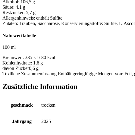
Alkohol:
106,5 g
Säure:
4,1 g
Restzucker:
5,7 g
Allergenhinweis:
enthält Sulfite
Zutaten:
Trauben, Saccharose, Konservierungsstoffe: Sulfite, L-Ascor
Nährwerttabelle
100 ml
Brennwert:
335 kJ / 80 kcal
Kohlenhydrate:
1,6 g
davon Zucker
0,6 g
Textliche Zusammenfassung
Enthält geringfügige Mengen von: Fett, 
Zusätzliche Information
geschmack
trocken
Jahrgang
2025