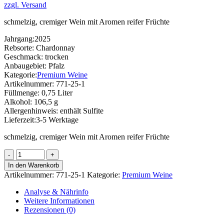
zzgl. Versand
schmelzig, cremiger Wein mit Aromen reifer Früchte
Jahrgang:
2025
Rebsorte:
Chardonnay
Geschmack:
trocken
Anbaugebiet:
Pfalz
Kategorie:
Premium Weine
Artikelnummer:
771-25-1
Füllmenge:
0,75 Liter
Alkohol:
106,5 g
Allergenhinweis:
enthält Sulfite
Lieferzeit:
3-5 Werktage
schmelzig, cremiger Wein mit Aromen reifer Früchte
Chardonnay
Menge
In den Warenkorb
Artikelnummer:
771-25-1
Kategorie:
Premium Weine
Analyse & Nährinfo
Weitere Informationen
Rezensionen (0)