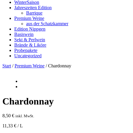
WinterSaison
Jahreszeiten Edition
Barrique
Premium Weine
aus der Schatzkammer
Edition Nippgen
Basiswein
Sekt & Perlwein
Brände & Liköre
Probepakete
Uncategorized
Start
/
Premium Weine
/ Chardonnay
Chardonnay
8,50
€
inkl. MwSt.
11,33 € / L