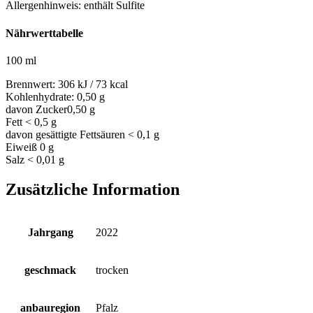
Allergenhinweis:
enthält Sulfite
Nährwerttabelle
100 ml
Brennwert:
306 kJ / 73 kcal
Kohlenhydrate:
0,50 g
davon Zucker
0,50 g
Fett
< 0,5 g
davon gesättigte Fettsäuren
< 0,1 g
Eiweiß
0 g
Salz
< 0,01 g
Zusätzliche Information
Jahrgang
2022
geschmack
trocken
anbauregion
Pfalz