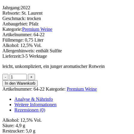
Jahrgang:
2022
Rebsorte:
St. Laurent
Geschmack:
trocken
Anbaugebiet:
Pfalz
Kategorie:
Premium Weine
Artikelnummer:
64-22
Füllmenge:
0,75 Liter
Alkohol:
12,5% Vol.
Allergenhinweis:
enthält Sulfite
Lieferzeit:
3-5 Werktage
leicht, unkompliziert, ein junger aromatischer Rotwein
St.
Laurent
In den Warenkorb
Menge
Artikelnummer:
64-22
Kategorie:
Premium Weine
Analyse & Nährinfo
Weitere Informationen
Rezensionen (0)
Alkohol:
12,5% Vol.
Säure:
4,9 g
Restzucker:
5,0 g