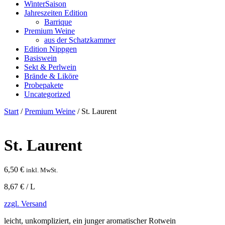
WinterSaison
Jahreszeiten Edition
Barrique
Premium Weine
aus der Schatzkammer
Edition Nippgen
Basiswein
Sekt & Perlwein
Brände & Liköre
Probepakete
Uncategorized
Start
/
Premium Weine
/ St. Laurent
St. Laurent
6,50
€
inkl. MwSt.
8,67 € / L
zzgl. Versand
leicht, unkompliziert, ein junger aromatischer Rotwein