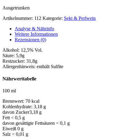
Ausgetrunken
Artikelnummer:
112
Kategorie:
Sekt & Perlwein
Analyse & Nährinfo
Weitere Informationen
Rezensionen (0)
Alkohol:
12,5% Vol.
Säure:
5,9g
Restzucker:
31,8g
Allergenhinweis:
enthält Sulfite
Nährwerttabelle
100 ml
Brennwert:
70 kcal
Kohlenhydrate:
3,18 g
davon Zucker
3,18 g
Fett
< 0,5 g
davon gesättigte Fettsäuren
< 0,1 g
Eiweiß
0 g
Salz
< 0,01 g