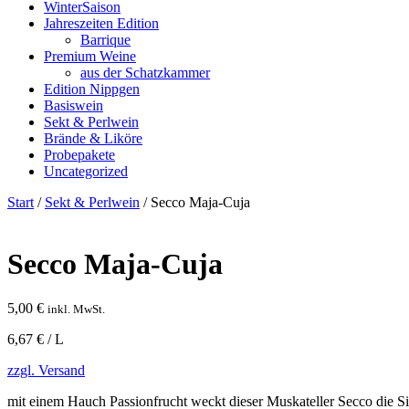
WinterSaison
Jahreszeiten Edition
Barrique
Premium Weine
aus der Schatzkammer
Edition Nippgen
Basiswein
Sekt & Perlwein
Brände & Liköre
Probepakete
Uncategorized
Start
/
Sekt & Perlwein
/ Secco Maja-Cuja
Secco Maja-Cuja
5,00
€
inkl. MwSt.
6,67 € / L
zzgl. Versand
mit einem Hauch Passionfrucht weckt dieser Muskateller Secco die S